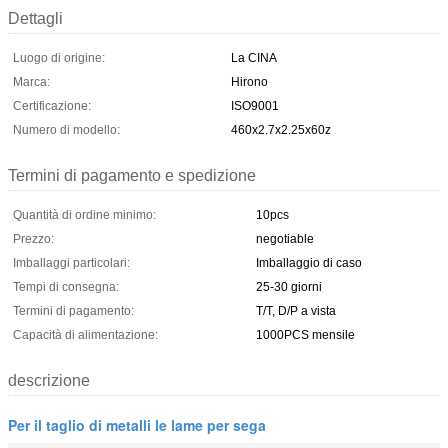
Dettagli
Luogo di origine:
La CINA
Marca:
Hirono
Certificazione:
ISO9001
Numero di modello:
460x2.7x2.25x60z
Termini di pagamento e spedizione
Quantità di ordine minimo:
10pcs
Prezzo:
negotiable
Imballaggi particolari:
Imballaggio di caso
Tempi di consegna:
25-30 giorni
Termini di pagamento:
T/T, D/P a vista
Capacità di alimentazione:
1000PCS mensile
descrizione
Per il taglio di metalli le lame per sega