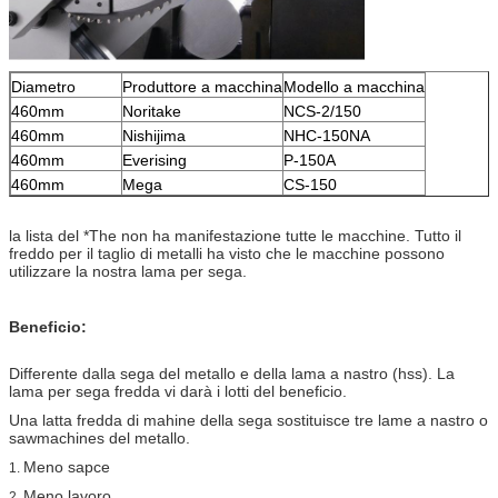
Diametro
Produttore a macchina
Modello a macchina
460mm
Noritake
NCS-2/150
460mm
Nishijima
NHC-150NA
460mm
Everising
P-150A
460mm
Mega
CS-150
la lista del *The non ha manifestazione tutte le macchine. Tutto il
freddo per il taglio di metalli ha visto che le macchine possono
utilizzare la nostra lama per sega.
Beneficio:
Differente dalla sega del metallo e della lama a nastro (hss). La
lama per sega fredda vi darà i lotti del beneficio.
Una latta fredda di mahine della sega sostituisce tre lame a nastro o
sawmachines del metallo.
Meno sapce
1.
Meno lavoro
2.