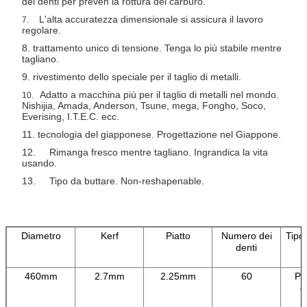
dei denti per preven la rottura del carburo.
L'alta accuratezza dimensionale si assicura il lavoro
7.
regolare.
8. trattamento unico di tensione. Tenga lo più stabile mentre
tagliano.
9. rivestimento dello speciale per il taglio di metalli.
Adatto a macchina più per il taglio di metalli nel mondo.
10.
Nishijia, Amada, Anderson, Tsune, mega, Fongho, Soco,
Everising, I.T.E.C. ecc.
11. tecnologia del giapponese. Progettazione nel Giappone.
12. Rimanga fresco mentre tagliano. Ingrandica la vita
usando.
13. Tipo da buttare. Non-reshapenable.
Diametro
Kerf
Piatto
Numero dei
Tipo 
denti
460mm
2.7mm
2.25mm
60
Pu
c