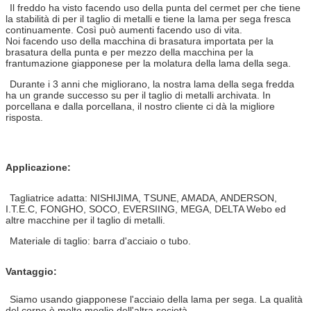
Il freddo ha visto facendo uso della punta del cermet per che tiene
la stabilità di per il taglio di metalli e tiene la lama per sega fresca
continuamente. Così può aumenti facendo uso di vita.
Noi facendo uso della macchina di brasatura importata per la
brasatura della punta e per mezzo della macchina per la
frantumazione giapponese per la molatura della lama della sega.
Durante i 3 anni che migliorano, la nostra lama della sega fredda
ha un grande successo su per il taglio di metalli archivata. In
porcellana e dalla porcellana, il nostro cliente ci dà la migliore
risposta.
Applicazione:
Tagliatrice adatta: NISHIJIMA, TSUNE, AMADA, ANDERSON,
I.T.E.C, FONGHO, SOCO, EVERSIING, MEGA, DELTA Webo ed
altre macchine per il taglio di metalli.
Materiale di taglio: barra d'acciaio o tubo.
Vantaggio:
Siamo usando giapponese l'acciaio della lama per sega. La qualità
del corpo è molto meglio dell'altra società.