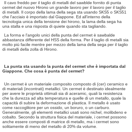
Il cavo freddo per il taglio di metalli del sawblde fornito di punta
cermet del nuovo Hirono un grande lavoro per il lavoro per il taglio
di metalli. Il corpo della lama della sega sta usando SKS5 o SKS51
che l'acciaio è importato dal Giappone. Ed all'interno della
tecnologia unica della tensione dei hirono, la lama della sega ha
una stalla e una risposta di quiete quando sta tagliando.
La forma e l'angolo unici della punta del cermet è sawbalde
abbastanza differente del HSS della forma. Per il taglio di metalli sia
molto più facile mentre per mezzo della lama della sega per il taglio
di metalli della zolla di Hirono.
La punta sta usando la punta del cermet che è importata dal
Giappone. Che cosa è punta del cermet?
Un cermet è un materiale composito composto di (cer) ceramico e
di materiali (incontrati) metallici. Un cermet è destinato idealmente
per avere le proprietà ottimali sia di aceramic, quali la resistenza
che la durezza ad alta temperatura e quelle di un metallo, quale la
capacità di subire la deformazione di plastica. Il metallo è usato
come raccoglitore per un ossido, un boruro, o un carburo.
Generalmente, gli elementi metallici usati sono nichel, molibdeno e
cobalto. Secondo la struttura fisica del materiale, i cermet possono
anche essere composti di matrice di metallo, ma i cermet sono
solitamente di meno del metallo di 20% da volume.