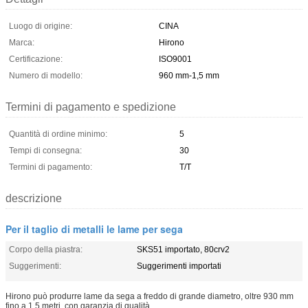
Luogo di origine:
CINA
Marca:
Hirono
Certificazione:
ISO9001
Numero di modello:
960 mm-1,5 mm
Termini di pagamento e spedizione
Quantità di ordine minimo:
5
Tempi di consegna:
30
Termini di pagamento:
T/T
descrizione
Per il taglio di metalli le lame per sega
Corpo della piastra:
SKS51 importato, 80crv2
Suggerimenti:
Suggerimenti importati
Hirono può produrre lame da sega a freddo di grande diametro, oltre 930 mm
fino a 1,5 metri, con garanzia di qualità.