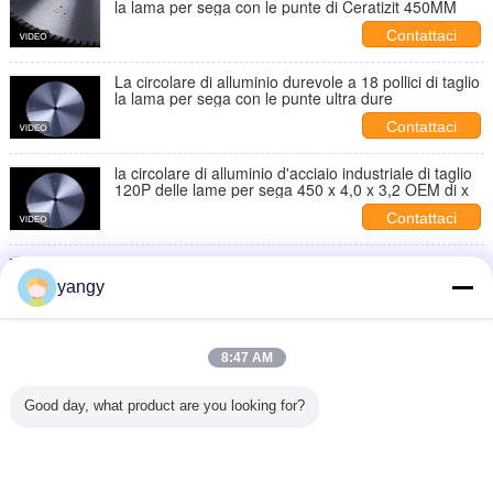
la lama per sega con le punte di Ceratizit 450MM
Contattaci
La circolare di alluminio durevole a 18 pollici di taglio
la lama per sega con le punte ultra dure
Contattaci
la circolare di alluminio d'acciaio industriale di taglio
120P delle lame per sega 450 x 4,0 x 3,2 OEM di x
Contattaci
il taglio di alluminio del metallo di 450MM circolare la
lama per sega con le punte di Ceratizit silenziose
yangy
Contattaci
il taglio di alluminio del cerchio lo spessore di alta
8:47 AM
precisione 3.6mm delle lame per sega
Contattaci
Good day, what product are you looking for?
1 / 2