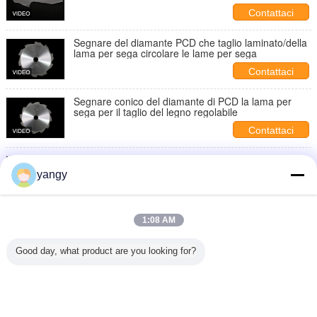
segnare
Contattaci
Segnare del diamante PCD che taglio laminato/della
lama per sega circolare le lame per sega
Contattaci
Segnare conico del diamante di PCD la lama per
sega per il taglio del legno regolabile
Contattaci
La lama di taglio conica del MDF/segnare la lama
per sega con il diamante PCD
yangy
Contattaci
Segnare del diamante del bordo del MDF che la
1:08 AM
lama per sega 4" le lame per sega con la sega
elettrica del diamante PCD
Contattaci
Good day, what product are you looking for?
1 / 3