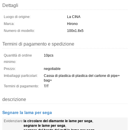
Dettagli
Luogo di origine:
La CINA
Marca:
Hirono
Numero di modello:
100x1.8x5
Termini di pagamento e spedizione
Quantità di ordine
10pcs
minimo:
Prezzo:
negotiable
Imballaggi particolari:
Cassa di plastica di plastica del cartone di pipe+
bag+
Termini di pagamento:
T/T
descrizione
Segnare la lama per sega
la circolare del diamante le lame per sega
Evidenziare:
,
segnare le lame per sega
,
segnare del bordo del mdf le lame per sega