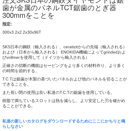
歯が金属のパネルTCT鋸歯のとぎ器
300mmをことを
指定:
300x3.2x2.2x30x96T
SKS日本の鋼鉄（輸入される）、ceratizitからの先端（輸入される）
および（日本から輸入される） ENOKIDA機械によってgrindedおよ
びvollmerを使用して（ドイツから輸入される）
正確さの切断の機能はセービングをより多くの材料作り、より多く
の時間を節約する。
T.C.Tは鋸歯が木製の基づいたパネルおよび他のパネルを切ることが
できることを。
また長い間の使用は良い私達のT.C.Tの鋸歯を使用している。
樹脂で満ちているスロットは熱を減らし、より安定した刃を確かめ
ることができる。
私達の新しいカタログをダウンロードするためにここにかちりと鳴
らしなさい