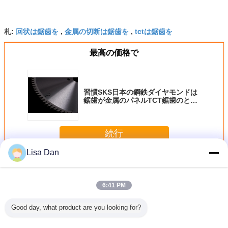
回状は鋸歯を
金属の切断は鋸歯を
tctは鋸歯を
札:
,
,
最高の価格で
習慣SKS日本の鋼鉄ダイヤモンドは
鋸歯が金属のパネルTCT鋸歯のとぎ
器300mmをことを
続行
Lisa Dan
TCTは鋸歯を
多く
6:41 PM
Good day, what product are you looking for?
属のパネ
習慣SKS日本の鋼
習慣SKS日本の鋼
習慣SKS日本の鋼
最大 150
削る12イ
鉄および金属のパ
鉄ダイヤモンドは
鉄削る金属のパネ
直径の銅