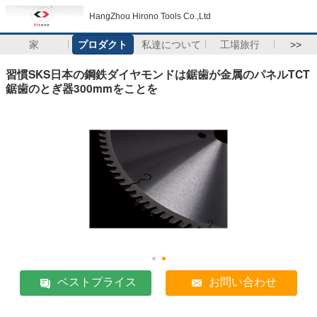
HangZhou Hirono Tools Co.,Ltd
家
プロダクト
私達について
工場旅行
>>
習慣SKS日本の鋼鉄ダイヤモンドは鋸歯が金属のパネルTCT
鋸歯のとぎ器300mmをことを
ベストプライス
お問い合わせ