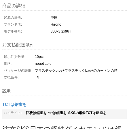
商品の詳細
起源の場所:
中国
ブランド名:
Hirono
モデル番号:
300x3.2x96T
お支払配送条件
最小注文数量:
10pcs
価格:
negotiable
パッケージの詳細:
プラスチックpipe+プラスチックbag+のカートンの箱
支払条件:
T/T
説明
TCTは鋸歯を
回状は鋸歯を
tctは鋸歯を
SKSの鋼鉄TCTは鋸歯を
ハイライト:
,
,
注文SKS日本の鋼鉄ダイヤモンドは鋸