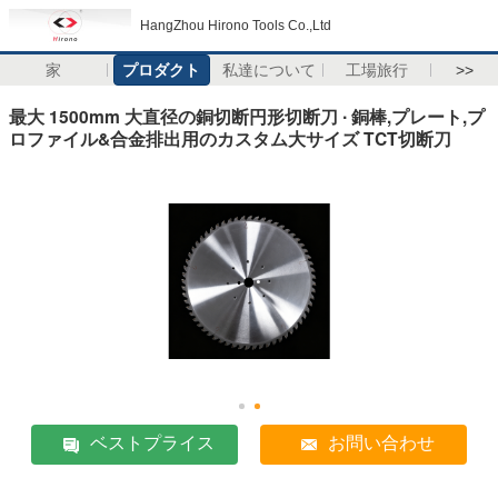
HangZhou Hirono Tools Co.,Ltd
家
プロダクト
私達について
工場旅行
>>
最大 1500mm 大直径の銅切断円形切断刀 ∙ 銅棒,プレート,プ
ロファイル&合金排出用のカスタム大サイズ TCT切断刀
ベストプライス
お問い合わせ