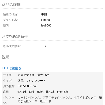
商品の詳細
起源の場所:
中国
ブランド名:
Hirono
証明:
iso9001
お支払配送条件
最小注文数量:
/
説明
TCTは鋸歯を
サイズ:
カスタマイズ、最大1.5m
タイプ:
鋸刃、マシンブレード
刃の材質:
SKS51 80Crv2
応用:
銅切断、銅棒、銅板、異形材、合金押出
パッケー
カートンボックス、プラスチックボックス、ホワイトボックス、強
力な合板ケース、紙カード
ジ: