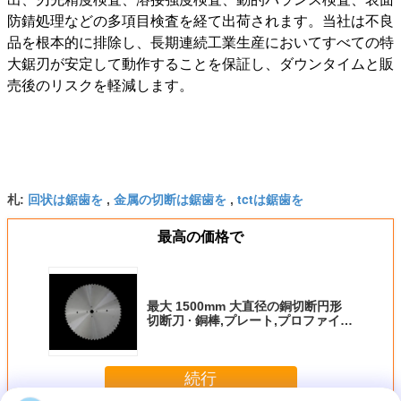
防錆処理などの多項目検査を経て出荷されます。当社は不良
品を根本的に排除し、長期連続工業生産においてすべての特
大鋸刃が安定して動作することを保証し、ダウンタイムと販
売後のリスクを軽減します。
回状は鋸歯を
金属の切断は鋸歯を
tctは鋸歯を
札:
,
,
最高の価格で
最大 1500mm 大直径の銅切断円形
切断刀 ∙ 銅棒,プレート,プロファイル
&合金排出用のカスタム大サイズ
TCT切断刀
続行