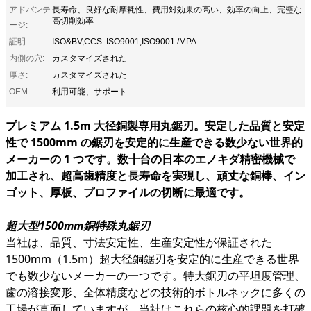
アドバンテ
長寿命、良好な耐摩耗性、費用対効果の高い、効率の向上、完璧な
高切削効率
ージ:
証明:
ISO&BV,CCS .ISO9001,ISO9001 /MPA
内側の穴:
カスタマイズされた
厚さ:
カスタマイズされた
OEM:
利用可能、サポート
プレミアム 1.5m 大径銅製専用丸鋸刃。安定した品質と安定
性で 1500mm の鋸刃を安定的に生産できる数少ない世界的
メーカーの 1 つです。数十台の日本のエノキダ精密機械で
加工され、超高歯精度と長寿命を実現し、頑丈な銅棒、イン
ゴット、厚板、プロファイルの切断に最適です。
超大型1500mm銅特殊丸鋸刃
当社は、品質、寸法安定性、生産安定性が保証された
1500mm（1.5m）超大径銅鋸刃を安定的に生産できる世界
でも数少ないメーカーの一つです。特大鋸刃の平坦度管理、
歯の溶接変形、全体精度などの技術的ボトルネックに多くの
工場が直面していますが、当社はこれらの核心的課題を打破