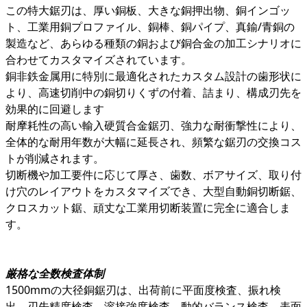
この特大鋸刃は、厚い銅板、大きな銅押出物、銅インゴッ
ト、工業用銅プロファイル、銅棒、銅パイプ、真鍮/青銅の
製造など、あらゆる種類の銅および銅合金の加工シナリオに
合わせてカスタマイズされています。
銅非鉄金属用に特別に最適化されたカスタム設計の歯形状に
より、高速切削中の銅切りくずの付着、詰まり、構成刃先を
効果的に回避します
耐摩耗性の高い輸入硬質合金鋸刃、強力な耐衝撃性により、
全体的な耐用年数が大幅に延長され、頻繁な鋸刃の交換コス
トが削減されます。
切断機や加工要件に応じて厚さ、歯数、ボアサイズ、取り付
け穴のレイアウトをカスタマイズでき、大型自動銅切断鋸、
クロスカット鋸、頑丈な工業用切断装置に完全に適合しま
す。
厳格な全数検査体制
1500mmの大径銅鋸刃は、出荷前に平面度検査、振れ検
出、刃先精度検査、溶接強度検査、動的バランス検査、表面