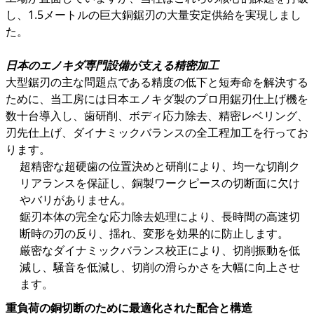
し、1.5メートルの巨大銅鋸刃の大量安定供給を実現しまし
た。
日本のエノキダ専門設備が支える精密加工
大型鋸刃の主な問題点である精度の低下と短寿命を解決する
ために、当工房には日本エノキダ製のプロ用鋸刃仕上げ機を
数十台導入し、歯研削、ボディ応力除去、精密レベリング、
刃先仕上げ、ダイナミックバランスの全工程加工を行ってお
ります。
超精密な超硬歯の位置決めと研削により、均一な切削ク
リアランスを保証し、銅製ワークピースの切断面に欠け
やバリがありません。
鋸刃本体の完全な応力除去処理により、長時間の高速切
断時の刃の反り、揺れ、変形を効果的に防止します。
厳密なダイナミックバランス校正により、切削振動を低
減し、騒音を低減し、切削の滑らかさを大幅に向上させ
ます。
重負荷の銅切断のために最適化された配合と構造