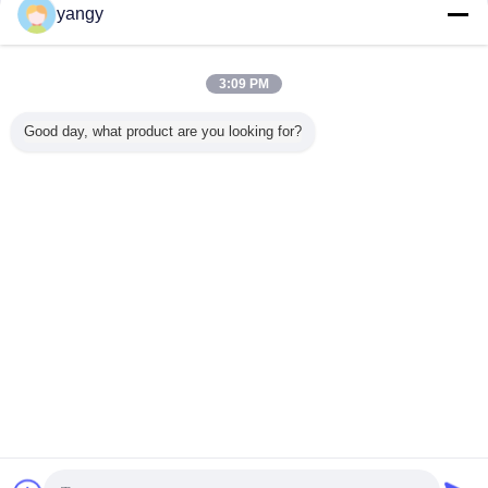
yangy
TCTは鋸歯を
多く
3:09 PM
Good day, what product are you looking for?
属のパネ
習慣SKS日本の鋼
習慣SKS日本の鋼
習慣SKS日本の鋼
最大 150
削る12イ
鉄および金属のパ
鉄ダイヤモンドは
鉄削る金属のパネ
直径の銅
鋸歯を
ネルTCTを300mm
鋸歯が金属のパネ
ルTCTは鋸歯
切断刀 ∙ 
削るCeratizitの先
ルTCT鋸歯のとぎ
300x3.2x2.2x30x96T
ート,プロ
端は鋸歯を
器300mmをこと
を
&合金排
を
スタム大
言語を変えて下さい
TCT
Japanese
ホーム
|
私達について
|
私達に連絡しなさい
|
地図
|
Privacy Policy
デスクトップの眺め
Copyright © 2012 - 2026 HangZhou Hirono Tools Co.,Ltd.
All rights reserved.