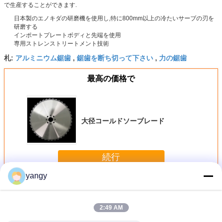
で生産することができます.
日本製のエノキダの研磨機を使用し,特に800mm以上の冷たいサーブの刃を
研磨する
インポートプレートボディと先端を使用
専用ストレンストリートメント技術
アルミニウム鋸歯
鋸歯を断ち切って下さい
力の鋸歯
札:
,
,
最高の価格で
大径コールドソーブレード
続行
yangy
金属の切断は鋸歯を
多く
2:49 AM