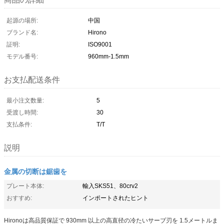
起源の場所:
中国
ブランド名:
Hirono
証明:
ISO9001
モデル番号:
960mm-1.5mm
お支払配送条件
最小注文数量:
5
受渡し時間:
30
支払条件:
T/T
説明
金属の切断は鋸歯を
プレート本体:
輸入SKS51、80crv2
おすすめ:
インポートされたヒント
Hironoは高品質保証で 930mm 以上の高直径の冷たいサーブ刃を 1.5メートルま