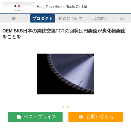
HangZhou Hirono Tools Co.,Ltd
家
プロダクト
私達について
工場旅行
>>
OEM SKS日本の鋼鉄交換TCTの回状は円鋸歯が炭化物鋸歯
をことを
ベストプライス
お問い合わせ