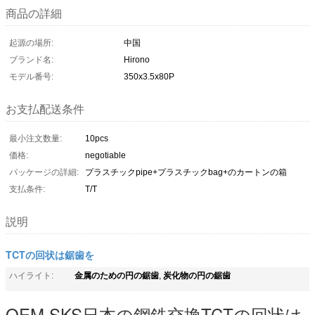
商品の詳細
起源の場所:
中国
ブランド名:
Hirono
モデル番号:
350x3.5x80P
お支払配送条件
最小注文数量:
10pcs
価格:
negotiable
パッケージの詳細:
プラスチックpipe+プラスチックbag+のカートンの箱
支払条件:
T/T
説明
TCTの回状は鋸歯を
金属のための円の鋸歯
炭化物の円の鋸歯
ハイライト:
,
OEM SKS日本の鋼鉄交換TCTの回状は