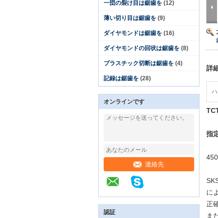
一団の裂け目は鋸歯を
(12)
薄い切り目は鋸歯を
(9)
ダイヤモンドは鋸歯を
(16)
ダイヤモンドの回状は鋸歯を
(8)
プラスチック切断は鋸歯を
(4)
詳
記録は鋸歯を
(28)
ハ
オンラインです
T
指定
450
連絡先
SK
によ
正
認証
ま