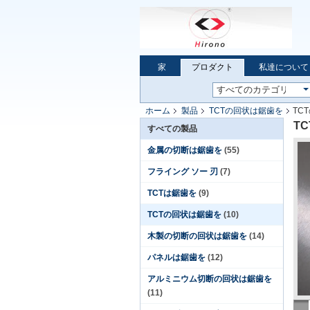
家
プロダクト
私達について
ホーム
製品
TCTの回状は鋸歯を
TC
T
すべての製品
金属の切断は鋸歯を
(55)
フライング ソー 刃
(7)
TCTは鋸歯を
(9)
TCTの回状は鋸歯を
(10)
木製の切断の回状は鋸歯を
(14)
パネルは鋸歯を
(12)
アルミニウム切断の回状は鋸歯を
(11)