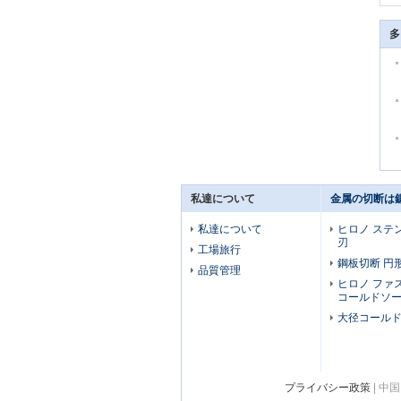
多
私達について
金属の切断は
私達について
ヒロノ ステン
刃
工場旅行
鋼板切断 円
品質管理
ヒロノ ファ
コールドソ
大径コール
プライバシー政策
| 中国 