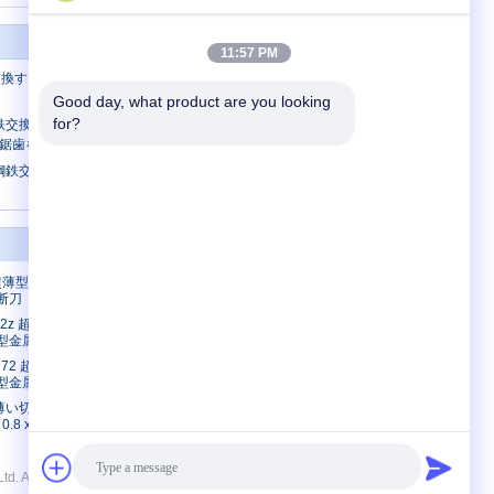
11:57 PM
換する18インチCeratizitの先端の鋸歯
Good day, what product are you looking 
for?
交換TCTの回状は鋼鉄350x3.5x2.6x80P
鋸歯を
鉄交換TCTはCeratizitの先端の鋸歯
私達に連絡しなさい
0z 超薄型円形切
私達に連絡しなさい
断刀
引用を要求しなさい
2*72z 超薄型円
E-Mail
型金属切断刀
サイトマップ
2×72 超薄型円
型金属切片刃
薄い切り目は
.8 x 80Pを
All Rights Reserved.