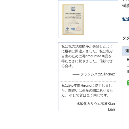
樹
私
タグ
私は私の試験順序が失敗したよう
連
に最初は間違えました。私は私が
自由のために再producted商品を
H
得たときに驚きました。信頼でき
る会社。
—— フランシスコSánchez
私は約5年間Hironoに協力しまし
た。間違いは生産の間にありませ
ん。 そして質は全く同じです。
—— 水酸化カリウム溶液Kian
Lian