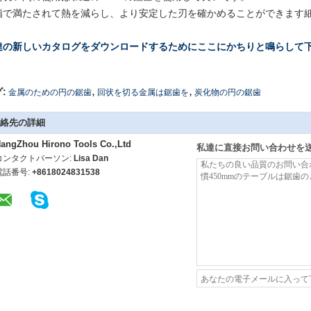
脂で満たされて熱を減らし、より安定した刃を確かめることができます
達の新しいカタログをダウンロードするためにここにかちりと鳴らして
,
,
:
金属のための円の鋸歯
回状を切る金属は鋸歯を
炭化物の円の鋸歯
絡先の詳細
angZhou Hirono Tools Co.,Ltd
私達に直接お問い合わせを
コンタクトパーソン:
Lisa Dan
電話番号:
+8618024831538