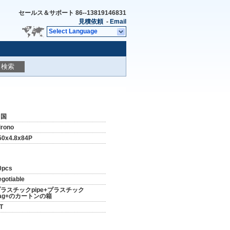
セールス＆サポート
86--13819146831
見積依頼
-
Email
Select Language
検索
中国
irono
50x4.8x84P
0pcs
egotiable
ラスチックpipe+プラスチック
ag+のカートンの箱
/T