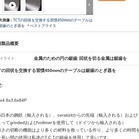
大画像 :
TCTの回状を交換する習慣450mmのテーブルは
鋸歯のとぎ器を
ベストプライス
細製品概要
金属のための円の鋸歯
回状を切る金属は鋸歯を
イライト:
,
CTの回状を交換する習慣450mmのテーブルは鋸歯のとぎ器を
:
x4.8x3.6x84P
S日本の鋼鉄（輸入される）、ceratizitからの先端（輸入される）および
ってgrindedおよびvollmerを使用して（ドイツから輸入される）
確さの切断の機能はより多くの材料を救っている作り、より多くの時間
た長い間の使用は私達のT.C.Tの鋸歯を使用して良いです。