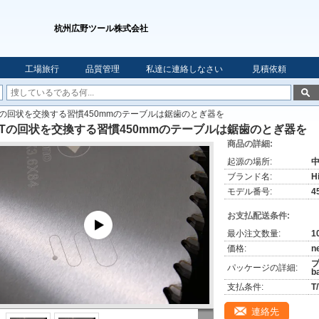
杭州広野ツール株式会社
工場旅行
品質管理
私達に連絡しなさい
見積依頼
Tの回状を交換する習慣450mmのテーブルは鋸歯のとぎ器を
CTの回状を交換する習慣450mmのテーブルは鋸歯のとぎ器を
商品の詳細:
起源の場所:
ブランド名:
H
モデル番号:
4
お支払配送条件:
最小注文数量:
1
価格:
n
プ
パッケージの詳細:
b
支払条件:
T
連絡先