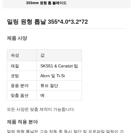
355mm 원형 톱 블레이드
밀링 원형 톱날 355*4.0*3.2*72
제품 사양
속성
값
재질
SKS51 & Ceratizt 팁
코팅
Alcrn 및 Ti-Si
응용 분야
튜브 절단
맞춤 옵션
예
모든 사양은 맞춤 제작이 가능합니다.
제품 적용 분야
밀링 원형 톱날은 고속 작동 중 동시 절단 및 프로파일 밀링이 가