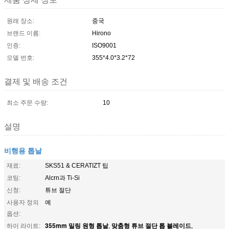
원래 장소:
중국
브랜드 이름:
Hirono
인증:
ISO9001
모델 번호:
355*4.0*3.2*72
결제 및 배송 조건
최소 주문 수량:
10
설명
비행용 톱날
재료:
SKS51 & CERATIZT 팁
코팅:
Alcrn과 Ti-Si
신청:
튜브 절단
사용자 정의
예
옵션:
355mm 밀링 원형 톱날
맞춤형 튜브 절단 톱 블레이드
하이 라이트:
,
,