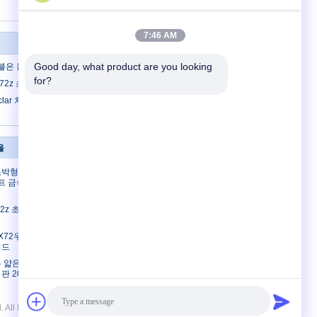
7:46 AM
Good day, what product are you looking 
이블은 톱날을
for?
32*72z 초느다란 원형 톱날
clar 차단된 약하게 자른 면은 톱날 볼록한
을
연락주세요
z 초박형 원형 톱
연락주세요
커프 금속 절단
인용문을 요구하세요
E-Mail
2*72z 초느다란
사이트맵
32X72우르트라
이드
우 얇은 자른
205 x 0.8
l Rights Reserved.