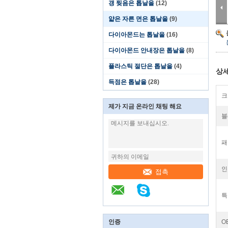
갱 찢음은 톱날을
(12)
얇은 자른 면은 톱날을
(9)
다이아몬드는 톱날을
(16)
다이아몬드 안내장은 톱날을
(8)
플라스틱 절단은 톱날을
(4)
상세
득점은 톱날을
(28)
크
제가 지금 온라인 채팅 해요
블
패
인
접촉
특
인증
O