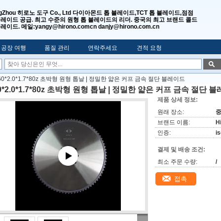
gZhou 히로노 도구 Co., Ltd 다이아몬드 톱 블레이드,TCT 톱 블레이드,점점
블레이드 공급. 최고 수준의 원형 톱 블레이드의 리더. 중국의 최고 브랜드 콜드
레이드. 메일:yangy@hirono.comcn danjy@hirono.com.cn
공장 여행
품질 관리
연락주세요
견적 요청
60*2.0*1.7*80z 초박형 원형 톱날 | 정밀한 얇은 커프 금속 절단 블레이드
0*2.0*1.7*80z 초박형 원형 톱날 | 정밀한 얇은 커프 금속 절단 
제품 상세 정보:
원래 장소:
브랜드 이름:
H
인증:
i
결제 및 배송 조건:
최소 주문 수량:
/
접촉