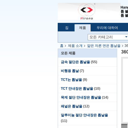
Han
톱 
톱 블
집
제품
우리에 대하여
홈
제품 소개
얇은 자른 면은 톱날을
3
36
모든 제품
금속 절단은 톱날을
(55)
비행용 톱날
(7)
TCT는 톱날을
(9)
TCT 안내장은 톱날을
(10)
목제 절단 안내장은 톱날을
(14)
패널은 톱날을
(12)
알루미늄 절단 안내장은 톱날을
(11)