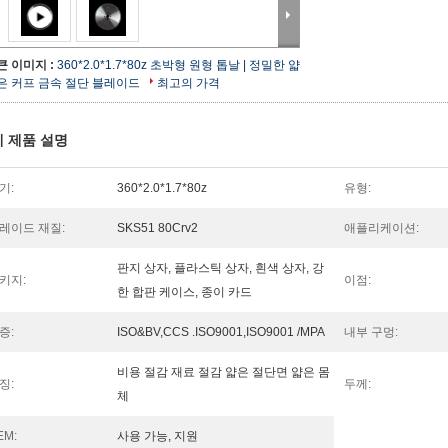
큰 이미지 :
360*2.0*1.7*80z 초박형 원형 톱날 | 정밀한 얇
은 커프 금속 절단 블레이드
최고의 가격
 제품 설명
기:
360*2.0*1.7*80z
유형:
레이드 재질:
SKS51 80Crv2
애플리케이션:
판지 상자, 플라스틱 상자, 흰색 상자, 강
키지:
이점:
한 합판 케이스, 종이 카드
증:
ISO&BV,CCS .ISO9001,ISO9001 /MPA
내부 구멍:
비용 절감 재료 절감 얇은 절단면 얇은 몸
징:
두께:
체
EM:
사용 가능, 지원