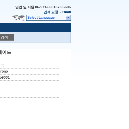
영업 및 지원
86-571-88016760-606
견적 요청
-
Email
Select Language
검색
블레이드
중국
irono
so9001