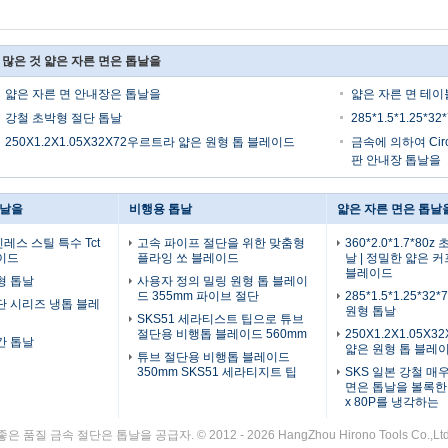
 많은 것 얇은 자른 면은 톱날을
얇은 자른 면 안내장은 톱날을
얇은 자른 면 테
강철 초박형 절단 톱날
285*1.5*1.25*
250X1.2X1.05X32X72우르트라 얇은 원형 톱 블레이드
금속에 의하여 Cir
판 안내장 톱날을
톱날을
비행용 톱날
얇은 자른 면은 톱날
레스 스틸 특수 Tct
고속 파이프 절단을 위한 맞춤형
360*2.0*1.7*80
이드
플라잉 쏘 블레이드
날 | 정밀한 얇은 
블레이드
형 톱날
사용자 정의 밀링 원형 톱 블레이
드 355mm 파이브 절단
285*1.5*1.25*3
단 시리즈 냉톱 블레
원형 톱날
SKS51 세라티스트 팁으로 튜브
절단용 비행톱 블레이드 560mm
250X1.2X1.05X
간 톱날
얇은 원형 톱 블레
튜브 절단용 비행톱 블레이드
350mm SKS51 세라티지트 팁
SKS 일본 강철 매
면은 톱날을 볼록한 판 
x 80P를 냉각하는
은 품질 금속 절단은 톱날을 공급자. © 2012 - 2026 HangZhou Hirono Tools Co.,Ltd. Al