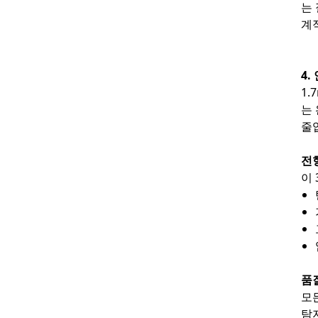
는
계
4
1
는
줄
전
이
품
모
탐