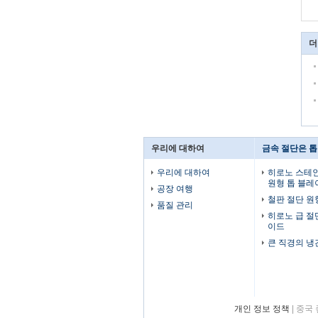
더
우리에 대하여
금속 절단은 
우리에 대하여
히로노 스테인
원형 톱 블레
공장 여행
철판 절단 원
품질 관리
히로노 급 절
이드
큰 직경의 냉
개인 정보 정책
| 중국 좋