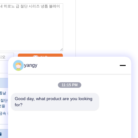
접촉
yangy
11:15 PM
 톱날
Good day, what product are you looking 
속 절단은 서멧을 가진 톱날이, 특별한 코팅
for?
 것을
금속 절단은 톱날/산업 톱날 285mm를
을
연락주세요