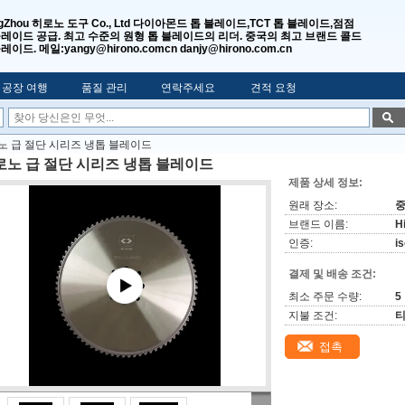
gZhou 히로노 도구 Co., Ltd 다이아몬드 톱 블레이드,TCT 톱 블레이드,점점
블레이드 공급. 최고 수준의 원형 톱 블레이드의 리더. 중국의 최고 브랜드 콜드
레이드. 메일:yangy@hirono.comcn danjy@hirono.com.cn
공장 여행
품질 관리
연락주세요
견적 요청
노 급 절단 시리즈 냉톱 블레이드
로노 급 절단 시리즈 냉톱 블레이드
제품 상세 정보:
원래 장소:
브랜드 이름:
H
인증:
i
결제 및 배송 조건:
최소 주문 수량:
5
지불 조건:
티
접촉