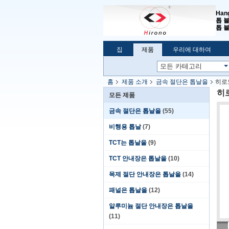
Han
톱 
톱 블
집
제품
우리에 대하여
홈
제품 소개
금속 절단은 톱날을
히로
히
모든 제품
금속 절단은 톱날을
(55)
비행용 톱날
(7)
TCT는 톱날을
(9)
TCT 안내장은 톱날을
(10)
목제 절단 안내장은 톱날을
(14)
패널은 톱날을
(12)
알루미늄 절단 안내장은 톱날을
(11)