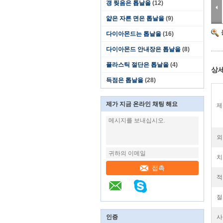
갱 찢음은 톱날을
(12)
얇은 자른 면은 톱날을
(9)
다이아몬드는 톱날을
(16)
다이아몬드 안내장은 톱날을
(8)
플라스틱 절단은 톱날을
(4)
상세
득점은 톱날을
(28)
제가 지금 온라인 채팅 해요
제
외
치
접촉
적
절
인증
사