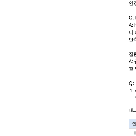
연
Q:
A:
더
단
질문
A:
철
Q
태그
연
H