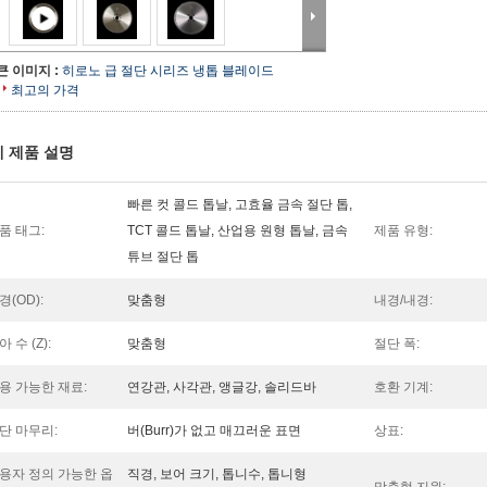
큰 이미지 :
히로노 급 절단 시리즈 냉톱 블레이드
최고의 가격
 제품 설명
빠른 컷 콜드 톱날, 고효율 금속 절단 톱,
품 태그:
TCT 콜드 톱날, 산업용 원형 톱날, 금속
제품 유형:
튜브 절단 톱
경(OD):
맞춤형
내경/내경:
아 수 (Z):
맞춤형
절단 폭:
용 가능한 재료:
연강관, 사각관, 앵글강, 솔리드바
호환 기계:
단 마무리:
버(Burr)가 없고 매끄러운 표면
상표:
용자 정의 가능한 옵
직경, 보어 크기, 톱니수, 톱니형