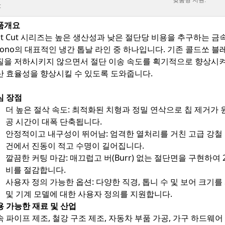
맞춤형 지원:
:
품개요
ast Cut 시리즈는 높은 생산성과 낮은 절단당 비용을 추구하는 
irono의 대표적인 냉간 톱날 라인 중 하나입니다. 기존 콜드쏘 
질을 저하시키지 않으면서 절단 이송 속도를 획기적으로 향상시켜
산 효율성을 향상시킬 수 있도록 도와줍니다.
심 장점
더 높은 절삭 속도
: 최적화된 치형과 정밀 연삭으로 칩 제거가
공 시간이 대폭 단축됩니다.
안정적이고 내구성이 뛰어남
: 엄격한 열처리를 거친 고급 강철
건에서 진동이 적고 수명이 길어집니다.
깔끔한 커팅 마감
: 매끄럽고 버(Burr) 없는 절단면을 구현하
비를 절감합니다.
사용자 정의 가능한 옵션
: 다양한 직경, 톱니 수 및 보어 크기
및 기계 모델에 대한 사용자 정의를 지원합니다.
용 가능한 재료 및 산업
속 파이프 제조, 철강 구조 제조, 자동차 부품 가공, 가구 하드웨