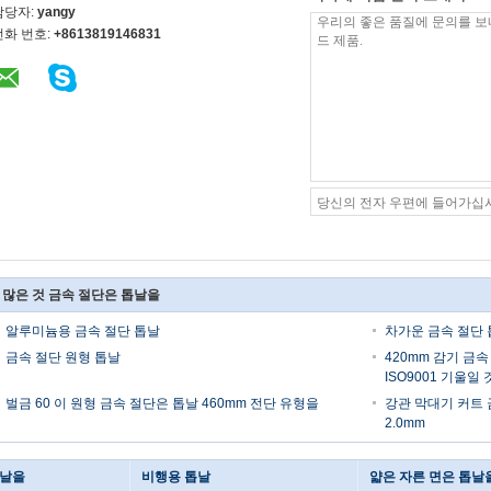
담당자:
yangy
전화 번호:
+8613819146831
 많은 것 금속 절단은 톱날을
알루미늄용 금속 절단 톱날
차가운 금속 절단
금속 절단 원형 톱날
420mm 감기 금
ISO9001 기울일
벌금 60 이 원형 금속 절단은 톱날 460mm 전단 유형을
강관 막대기 커트 
2.0mm
톱날을
비행용 톱날
얇은 자른 면은 톱날