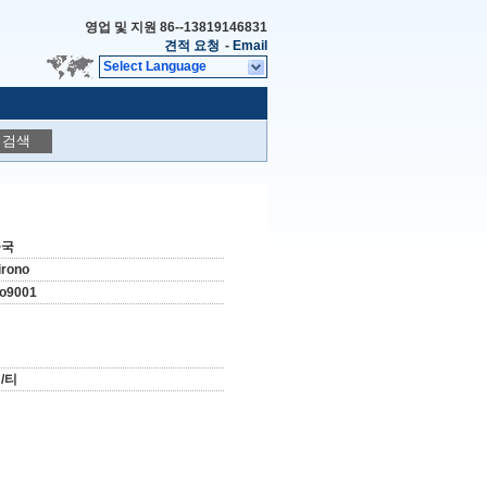
영업 및 지원
86--13819146831
견적 요청
-
Email
Select Language
검색
중국
irono
so9001
/티