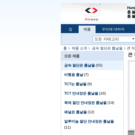
Han
톱 
톱 블
집
제품
우리에 대하여
홈
제품 소개
금속 절단은 톱날을
큰 
큰
모든 제품
금속 절단은 톱날을
(55)
비행용 톱날
(7)
TCT는 톱날을
(9)
TCT 안내장은 톱날을
(10)
목제 절단 안내장은 톱날을
(14)
패널은 톱날을
(12)
알루미늄 절단 안내장은 톱날을
(11)