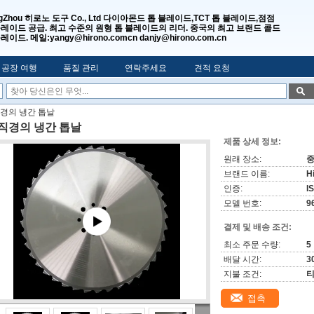
gZhou 히로노 도구 Co., Ltd 다이아몬드 톱 블레이드,TCT 톱 블레이드,점점
블레이드 공급. 최고 수준의 원형 톱 블레이드의 리더. 중국의 최고 브랜드 콜드
레이드. 메일:yangy@hirono.comcn danjy@hirono.com.cn
공장 여행
품질 관리
연락주세요
견적 요청
직경의 냉간 톱날
 직경의 냉간 톱날
제품 상세 정보:
원래 장소:
브랜드 이름:
H
인증:
I
모델 번호:
9
결제 및 배송 조건:
최소 주문 수량:
5
배달 시간:
3
지불 조건:
티
접촉