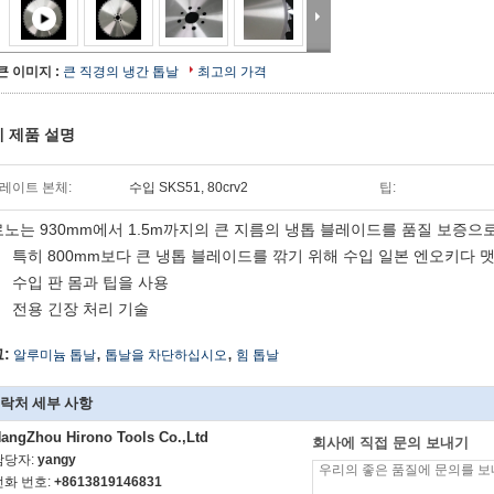
큰 이미지 :
큰 직경의 냉간 톱날
최고의 가격
 제품 설명
레이트 본체:
수입 SKS51, 80crv2
팁:
노는 930mm에서 1.5m까지의 큰 지름의 냉톱 블레이드를 품질 보증으
특히 800mm보다 큰 냉톱 블레이드를 깎기 위해 수입 일본 엔오키다 
수입 판 몸과 팁을 사용
전용 긴장 처리 기술
,
,
:
알루미늄 톱날
톱날을 차단하십시오
힘 톱날
락처 세부 사항
angZhou Hirono Tools Co.,Ltd
회사에 직접 문의 보내기
담당자:
yangy
전화 번호:
+8613819146831