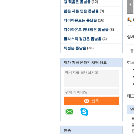
갱 찢음은 톱날을
(12)
얇은 자른 면은 톱날을
(9)
다이아몬드는 톱날을
(16)
다이아몬드 안내장은 톱날을
(8)
상세
플라스틱 절단은 톱날을
(4)
득점은 톱날을
(28)
플
히로
제가 지금 온라인 채팅 해요
태그
접촉
연
H
인증