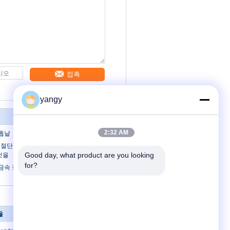
접촉
yangy
2:32 AM
 톱날
속 절단은 서멧을 가진 톱날이, 특별한 코팅
Good day, what product are you looking 
 것을
for?
금속 절단은 톱날/산업 톱날 285mm를
을
연락주세요