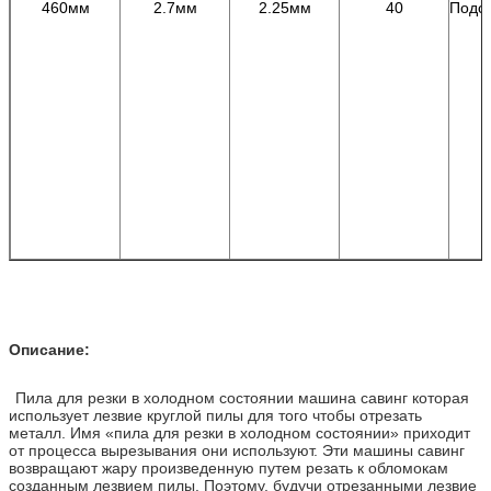
460мм
2.7мм
2.25мм
40
Подс
Описание:
Пила для резки в холодном состоянии машина савинг которая
использует лезвие круглой пилы для того чтобы отрезать
металл. Имя «пила для резки в холодном состоянии» приходит
от процесса вырезывания они используют. Эти машины савинг
возвращают жару произведенную путем резать к обломокам
созданным лезвием пилы. Поэтому, будучи отрезанными лезвие