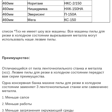
460мм
Норитаке
НКС-2/150
460мм
Нишиджима
НХК-150НА
460мм
Эверисинг
П-150А
460мм
Мега
КС-150
список *Тхэ не имеет шоу все машины. Все машины пилы для
резки в холодном состоянии вырезывания металла могут
использовать наше лезвие пилы.
Преимущество:
Отличающийся от пила ленточнопильного станка и металла
(хсс). Лезвие пилы для резки в холодном состоянии передаст
вам серии преимущества.
Одна консервная банка махине пилы для резки в холодном
состоянии заменяет 3 ленточнопильные станки или савмачинес
металла.
Меньше сапсе
1.
Меньше работы
2.
Меньше загрязнения окружающей среды
3.