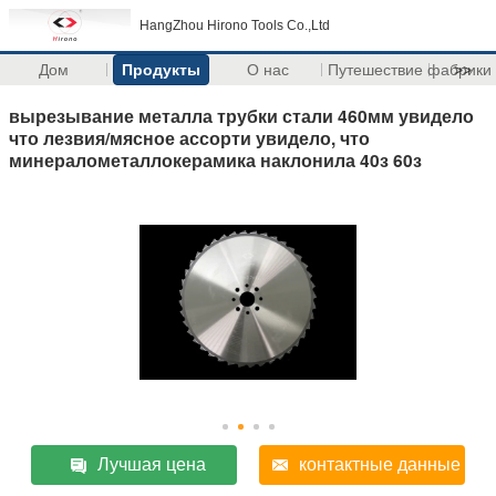
HangZhou Hirono Tools Co.,Ltd
Дом
Продукты
О нас
Путешествие фабрики
>>
вырезывание металла трубки стали 460мм увидело
что лезвия/мясное ассорти увидело, что
минералометаллокерамика наклонила 40з 60з
Лучшая цена
контактные данные