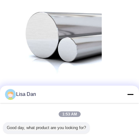
Стальной прут
Lisa Dan
алюминиевое лезвие пилы
Бирки:
,
1:53 AM
отрежьте увидел лезвие
лезвие пилы силы
,
Good day, what product are you looking for?
Получить лучшую цену для