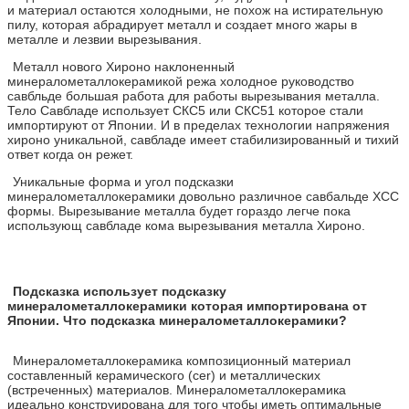
и материал остаются холодными, не похож на истирательную
пилу, которая абрадирует металл и создает много жары в
металле и лезвии вырезывания.
Металл нового Хироно наклоненный
минералометаллокерамикой режа холодное руководство
савбльде большая работа для работы вырезывания металла.
Тело Савбладе использует СКС5 или СКС51 которое стали
импортируют от Японии. И в пределах технологии напряжения
хироно уникальной, савбладе имеет стабилизированный и тихий
ответ когда он режет.
Уникальные форма и угол подсказки
минералометаллокерамики довольно различное савбальде ХСС
формы. Вырезывание металла будет гораздо легче пока
использующ савбладе кома вырезывания металла Хироно.
Подсказка использует подсказку
минералометаллокерамики которая импортирована от
Японии. Что подсказка минералометаллокерамики?
Минералометаллокерамика композиционный материал
составленный керамического (cer) и металлических
(встреченных) материалов. Минералометаллокерамика
идеально конструирована для того чтобы иметь оптимальные