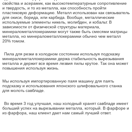
свойства и асерамик, как высокотемпературные сопротивление
и твердость, и то из металла, как способность пройти
пластиковую деформацию. Металл использован как связыватель
для окиси, борида, или карбида. Вообще, металлические
используемые элементы никель, молибден, и кобальт. В
зависимости от физической структуры материала,
минералометаллокерамики могут также быть смесями матрицы
металла, но минералометаллокерамики обычно чем металл
20% томом.
Пила для резки в холодном состоянии используя подсказку
минералометаллокерамики держа стабильность вырезывания
металла и держит все время лезвия пилы крутое. Так она может
повышения используя жизнь.
Мы используя импортированную паяя машину для паять
подсказку и использования японского шлифовального станка
для молоть савбладе.
Во время 3 год улучшая, наш холодный хранят савбладе имеет
больший успех на вырезывании металла, который. В фарфоре и
из фарфора, наш клиент дает нам самый лучший ответ.