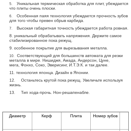
Уникальная термическая обработка для плит, убеждается
5.
что плиты очень плоски.
Особенная паяя технология убеждается прочность зубов
6.
для того чтобы превен обрыв карбида.
Высокая габаритная точность убеждается работа ровная.
7.
8. уникальный обрабатывать напряжения. Держите самое
стабилизированное пока режущ.
9. особенное покрытие для вырезывания металла.
Соответствующий для большинств автомата для резки
10.
металла в мире. Нишиджя, Амада, Андерсон, Цуне,
мега, Фонхо, Соко, Эверисинг, И.Т.Э.К. и так далее.
11. технология японца. Дизайн в Японии.
12. Останьтесь крутой пока режущ. Увеличьте используя
жизнь.
13. Тип хода-прочь. Нон-решапенабле.
Диаметр
Керф
Плита
Номер зубов