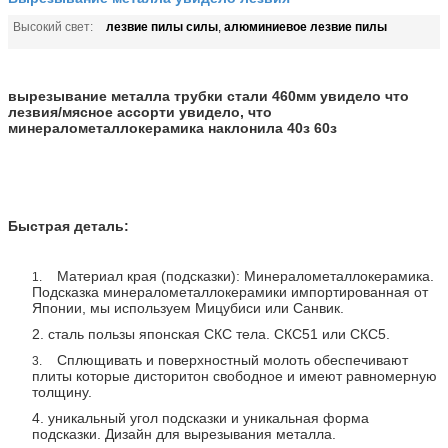
лезвие пилы силы
алюминиевое лезвие пилы
Высокий свет:
,
вырезывание металла трубки стали 460мм увидело что
лезвия/мясное ассорти увидело, что
минералометаллокерамика наклонила 40з 60з
Быстрая деталь:
Материал края (подсказки): Минералометаллокерамика.
1.
Подсказка минералометаллокерамики импортированная от
Японии, мы используем Мицубиси или Санвик.
2. сталь пользы японская СКС тела. СКС51 или СКС5.
Сплющивать и поверхностный молоть обеспечивают
3.
плиты которые дисторитон свободное и имеют равномерную
толщину.
4. уникальный угол подсказки и уникальная форма
подсказки. Дизайн для вырезывания металла.