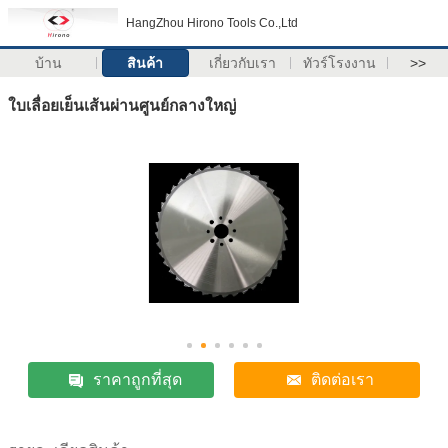
HangZhou Hirono Tools Co.,Ltd
บ้าน
สินค้า
เกี่ยวกับเรา
ทัวร์โรงงาน
>>
ใบเลื่อยเย็นเส้นผ่านศูนย์กลางใหญ่
ราคาถูกที่สุด
ติดต่อเรา