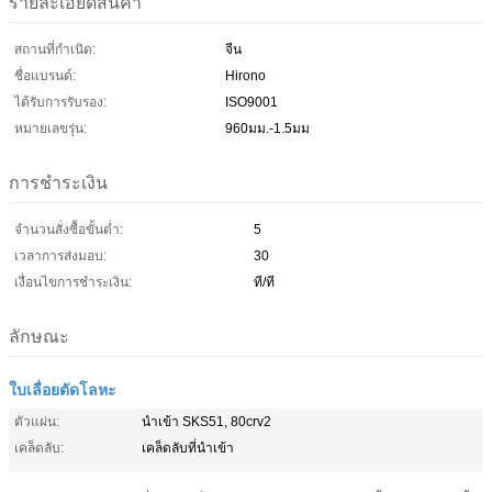
รายละเอียดสินค้า
สถานที่กำเนิด:
จีน
ชื่อแบรนด์:
Hirono
ได้รับการรับรอง:
ISO9001
หมายเลขรุ่น:
960มม.-1.5มม
การชำระเงิน
จำนวนสั่งซื้อขั้นต่ำ:
5
เวลาการส่งมอบ:
30
เงื่อนไขการชำระเงิน:
ที/ที
ลักษณะ
ใบเลื่อยตัดโลหะ
ตัวแผ่น:
นำเข้า SKS51, 80crv2
เคล็ดลับ:
เคล็ดลับที่นำเข้า