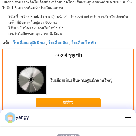
Hirono สามารถผลิตใบเลื่อยตัดเหล็กขนาดใหญ่เส้นผ่านศูนย์กลางตั้งแต่ 930 มม. ขึ้น
ไปถึง 1.5 เมตร พร้อมรับประกันคุณภาพ
ใช้เครื่องเจียร Enokida จากญี่ปุ่นนำเข้า โดยเฉพาะสำหรับการเจียรใบเลื่อยตัด
เหล็กที่มีขนาดใหญ่กว่า 800 มม.
ใช้แผ่นใบมีดและปลายใบมีดนำเข้า
เทคโนโลยีการอบชุบความตึงพิเศษ
ใบเลื่อยอลูมิเนียม
ใบเลื่อยตัด
ใบเลื่อยไฟฟ้า
แท็ก:
,
,
এর সেরা মূল্য পান
ใบเลื่อยเย็นเส้นผ่านศูนย์กลางใหญ่
চালিয়ে
yangy
ใบเลื่อยตัดโลหะ
มากกว่า