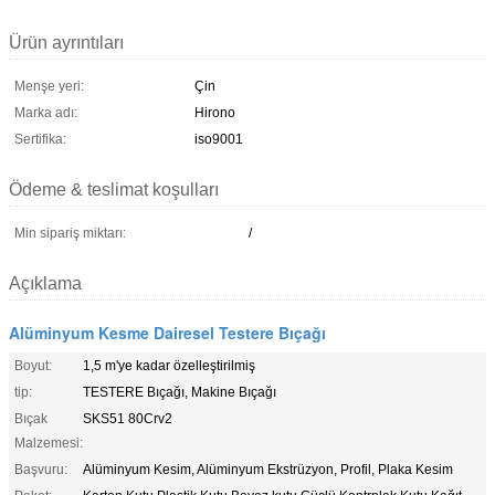
Ürün ayrıntıları
Menşe yeri:
Çin
Marka adı:
Hirono
Sertifika:
iso9001
Ödeme & teslimat koşulları
Min sipariş miktarı:
/
Açıklama
Alüminyum Kesme Dairesel Testere Bıçağı
Boyut:
1,5 m'ye kadar özelleştirilmiş
tip:
TESTERE Bıçağı, Makine Bıçağı
Bıçak
SKS51 80Crv2
Malzemesi:
Başvuru:
Alüminyum Kesim, Alüminyum Ekstrüzyon, Profil, Plaka Kesim