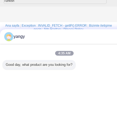
Turkish
Ana sayfa
|
Exception : INVALID_FETCH - getIP() ERROR
|
Bizimle iletişime
geçin
|
Site Haritası
|
Privacy Policy
yangy
Masaüstü görünümü
Copyright © 2012 - 2026 HangZhou Hirono Tools Co.,Ltd.
All rights reserved.
4:35 AM
Good day, what product are you looking for?