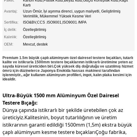
Paket:
Karton Kutu,Plastik Kutu,Beyaz kutu,Güçlü Kontrplak Kutu,Kağıt
Kartı
Avantaj:
Uzun Ömür, İyi aşınma direnci, uygun maliyetli, Geliştirilmiş
Verimlilik, Mükemmel Yüksek Kesme Veri
Sertifika:
ISO&BV,CCS .ISO9001,ISO9001 /MPA
İç delik:
Özelleştirilmiş
Kalınlık:
Özelleştirilmiş
OEM:
Mevcut, destek
Premium 1.5m büyük çaplı alüminyum özel dairesel testere bıçakları, tutarlı
kalite ve istikrarla 1500mm testere bıçaklarının istikrarlı üretimine yeten az
sayıda küresel üreticiden biri.Çok yüksek diş doğruluğu ve uzatılmış hizmet
ömrü için düzinelerce Japonya Enokida hassas makinesi tarafından
işlenmiştir., ağır kullanım alüminyum profilleri, ingot, kalın plaka kesimi için
idealdir.
Ultra-Büyük 1500 mm Alüminyum Özel Dairesel
Testere Bıçağı:
Dünya çapında istikrarlı bir şekilde üretebilen çok az
üreticiyiz.
Kalitesinin, boyut tutarlılığının ve üretim
istikrarının garanti edildiği 1500mm (1,5m) ekstra büyük
çaplı alüminyum kesme testere bıçakları
Çoğu fabrika,