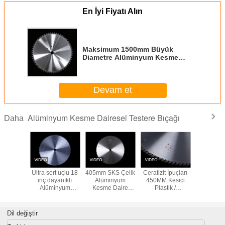
En İyi Fiyatı Alın
Maksimum 1500mm Büyük
Diametre Alüminyum Kesme
Dairesel Çakmak Bıçağı.
Alüminyum Ekstrüzyon, Profil,
Plak Kesme için Özel Büyük
Devam et
Boyutlu TCT Çakmak Bıçağı.
Alüminyum Kesme Dairesel Testere Bıçağı
Daha
lüminyum
Ultra sert uçlu 18
405mm SKS Çelik
Ceratizit İpuçları
alüminyu
 Daire
inç dayanıklı
Alüminyum
450MM Kesici
için daire
 Bıçağı
Alüminyum
Kesme Daire
Plastik /
bıçakl
Kesme Daire
Testere Bıçağı
Alüminyum
Testere Bıçağı
Sanayi sınıfı OEM
Kesme Daire
Testere Bıçağı
Dil değiştir