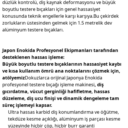
düzlük kontrolü, diş kaynak deformasyonu ve büyük
boyutlu testere bıçakları için genel hassasiyet
konusunda teknik engellerle karşı karşıya.Bu çekirdek
zorlukların üstesinden gelmek için 1.5 metrelik dev
alüminyum testere bıçakları.
Japon Enokida Profesyonel Ekipmanları tarafından
desteklenen hassas işleme:
Büyük boyutlu testere bıçaklarının hassasiyet kaybı
ve kısa kullanım ömrü ana noktalarını çözmek için,
atölyemiz
Dokuzlarca orijinal Japonya Enokida
profesyonel testere bıçağı işleme makinesi
, diş
gıcırdatma, vücut gerginliği hafifletme, hassas
düzeleme, diş ucu finişi ve dinamik dengeleme tam
süreç işlemeyi kapsar.
Ultra hassas karbid diş konumlandırma ve öğütme,
tekdüze kesme açıklığı, alüminyum iş parçası kesme
yüzeyinde hiçbir çöp, hiçbir burr garanti