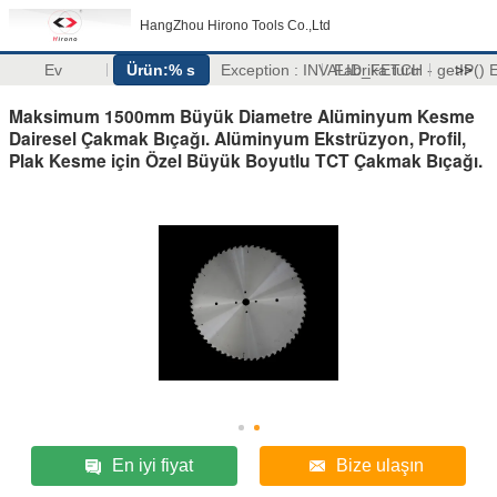
HangZhou Hirono Tools Co.,Ltd
Ev
Ürün:% s
Exception : INVALID_FETCH - getIP(
Fabrika turu
>>
Maksimum 1500mm Büyük Diametre Alüminyum Kesme
Dairesel Çakmak Bıçağı. Alüminyum Ekstrüzyon, Profil,
Plak Kesme için Özel Büyük Boyutlu TCT Çakmak Bıçağı.
En iyi fiyat
Bize ulaşın