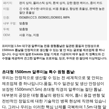
패키지:
판지 상자, 플라스틱 상자, 흰색 상자, 강한 합판 케이스, 종이 카드
이점:
긴 수명, 우수한 내마모성, 비용 효율성, 향상된 효율성, 완벽한 높은
절단 효율성
인증:
ISO&BV,CCS .ISO9001,ISO9001 /MPA
내부 구멍:
맞춤형
두께:
맞춤형
OEM:
사용 가능, 지원
프리미엄 1.5m 대구경 알루미늄 전용 원형톱날은 일관된 품질과 안정성으로
1500mm 톱날을 안정적으로 생산할 수 있는 몇 안 되는 글로벌 제조업체 중 하나
입니다. 수십 대의 일본 Enokida 정밀 기계로 가공되어 매우 높은 치 정확도와 긴
수명을 제공하며 견고한 알루미늄 프로파일, 잉곳, 두꺼운 판 절단에 이상적입니다.
초대형 1500mm 알루미늄 특수 원형 톱날:
우리는 안정적으로 생산할 수 있는 전 세계적으로 몇 안되는
제조업체 중 하나입니다.
품질, 치수 일관성 및 생산 안정성이
보장된 1500mm(1.5m) 초대형 직경의 알루미늄 절단 톱날
.
대부분의 공장은 대형 톱날의 평탄도 제어, 톱니 용접 변형 및
전반적인 정밀도에 대한 기술적인 병목 현상에 직면해 있습니
다. 그러나 우리는 이러한 핵심 난제를 극복하여 1.5m 대형 알