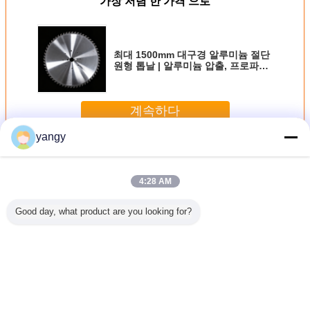
가장 저렴 한 가격 으로
최대 1500mm 대구경 알루미늄 절단
원형 톱날 | 알루미늄 압출, 프로파일,
플레이트 절단용 맞춤형 대형 TCT 톱
날
계속하다
yangy
알루미늄 절단 안내장은 톱날을
더 많은 것
4:28 AM
Good day, what product are you looking for?
루미늄 절
18 인치 튼튼한 알
405mm SKS 강철
절단기 플라스틱/
알루미늄
장은 톱날
루미늄 절단 안내
알루미늄 절단 안
원형 450MM 알루
원형 
을
장은 매우 단단한
내장은 톱날 기업
미늄 절단은
끝을 가진 톱날을
급료 OEM를
Ceratizit 끝을 가진
톱날을
언어를 바꾸십시오
Korean