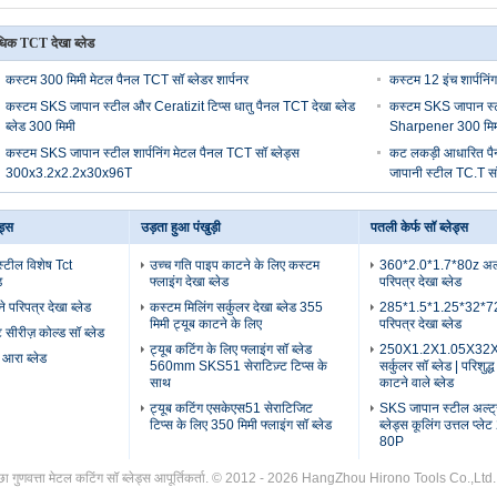
िक TCT देखा ब्लेड
कस्टम 300 मिमी मेटल पैनल TCT सॉ ब्लेडर शार्पनर
कस्टम 12 इंच शार्पनिं
कस्टम SKS जापान स्टील और Ceratizit टिप्स धातु पैनल TCT देखा ब्लेड
कस्टम SKS जापान स्टी
ब्लेड 300 मिमी
Sharpener 300 मिम
कस्टम SKS जापान स्टील शार्पनिंग मेटल पैनल TCT सॉ ब्लेड्स
कट लकड़ी आधारित 
300x3.2x2.2x30x96T
जापानी स्टील TC.T सॉ
ड्स
उड़ता हुआ पंखुड़ी
पतली केर्फ सॉ ब्लेड्स
स्टील विशेष Tct
उच्च गति पाइप काटने के लिए कस्टम
360*2.0*1.7*80z अल्ट
ड
फ्लाइंग देखा ब्लेड
परिपत्र देखा ब्लेड
 परिपत्र देखा ब्लेड
कस्टम मिलिंग सर्कुलर देखा ब्लेड 355
285*1.5*1.25*32*72z
मिमी ट्यूब काटने के लिए
परिपत्र देखा ब्लेड
सीरीज़ कोल्ड सॉ ब्लेड
ट्यूब कटिंग के लिए फ्लाइंग सॉ ब्लेड
250X1.2X1.05X32X7
ा आरा ब्लेड
560mm SKS51 सेराटिज़्ट टिप्स के
सर्कुलर सॉ ब्लेड | परिशुद्ध
साथ
काटने वाले ब्लेड
ट्यूब कटिंग एसकेएस51 सेराटिजिट
SKS जापान स्टील अल्ट्र
टिप्स के लिए 350 मिमी फ्लाइंग सॉ ब्लेड
ब्लेड्स कूलिंग उत्तल प्ल
80P
छा गुणवत्ता मेटल कटिंग सॉ ब्लेड्स आपूर्तिकर्ता. © 2012 - 2026 HangZhou Hirono Tools Co.,Lt