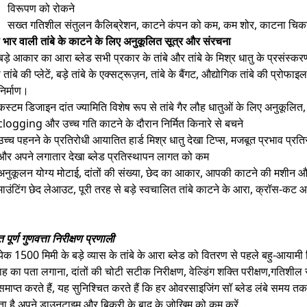
विरूपण को रोकने
सख्त गतिशील संतुलन कैलिब्रेशन, काटने कंपन को कम, कम शोर, काटना चिकना
ी भार वाली तांबे के काटने के लिए अनुकूलित सूत्र और संरचना
ड़े आकार का आरा ब्लेड सभी प्रकार के तांबे और तांबे के मिश्र धातु के प्रसंस्कर
 तांबे की प्लेटें, बड़े तांबे के एक्सट्रूज़न, तांबे के बैंगट, औद्योगिक तांबे की प्रोफा
िर्माण।
कस्टम डिजाइन दांत ज्यामिति विशेष रूप से तांबे गैर लौह धातुओं के लिए अनुकूलित, 
clogging और उच्च गति काटने के दौरान निर्मित किनारे से बचने
उच्च पहनने के प्रतिरोधी आयातित हार्ड मिश्र धातु देखा टिप्स, मजबूत प्रभाव प्र
और अपने लगातार देखा ब्लेड प्रतिस्थापन लागत को कम
अनुकूलन योग्य मोटाई, दांतों की संख्या, छेद का आकार, आपकी काटने की मशीन
माउंटिंग छेद लेआउट, पूरी तरह से बड़े स्वचालित तांबे काटने के आरा, क्रॉस-क
 पूर्ण गुणवत्ता निरीक्षण प्रणाली
्येक 1500 मिमी के बड़े व्यास के तांबे के आरा ब्लेड को वितरण से पहले बहु-आयामी 
ाह का पता लगाना, दांतों की चोटी सटीक निरीक्षण, वेल्डिंग शक्ति परीक्षण,गतिशील सं
माप्त करते हैं, यह सुनिश्चित करते हैं कि हर ओवरसाइजिंग सॉ ब्लेड लंबे समय तक 
ा है,अपने डाउनटाइम और बिक्री के बाद के जोखिम को कम करें.