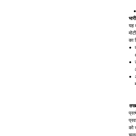
भार
यह ब
मोटी
का न
सख्त
प्रत
प्रव
को स
चलत