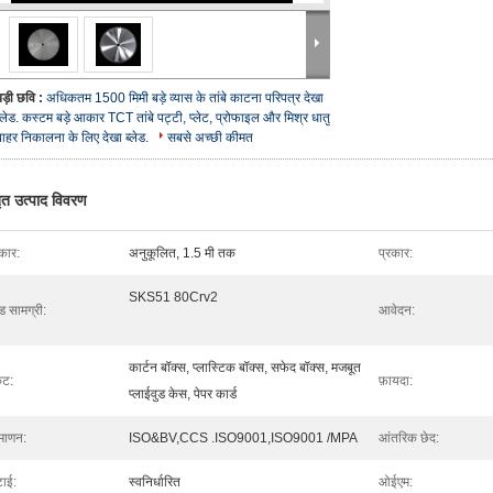
बड़ी छवि :
अधिकतम 1500 मिमी बड़े व्यास के तांबे काटना परिपत्र देखा
ब्लेड. कस्टम बड़े आकार TCT तांबे पट्टी, प्लेट, प्रोफाइल और मिश्र धातु
बाहर निकालना के लिए देखा ब्लेड.
सबसे अच्छी कीमत
तृत उत्पाद विवरण
ार:
अनुकूलित, 1.5 मी तक
प्रकार:
SKS51 80Crv2
ेड सामग्री:
आवेदन:
कार्टन बॉक्स, प्लास्टिक बॉक्स, सफेद बॉक्स, मजबूत
ेट:
फ़ायदा:
प्लाईवुड केस, पेपर कार्ड
रमाणन:
ISO&BV,CCS .ISO9001,ISO9001 /MPA
आंतरिक छेद:
टाई:
स्वनिर्धारित
ओईएम: