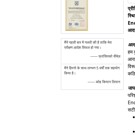
प्री
स्थि
Enok
आदर
मैंने पहली बार में गलती की है ताकि मेरा
अल्ट
परीक्षण आदेश विफल हो गया।
हम द
—— फ्रांसिस्को सैंचेज़
आरा
विर
मैंने हिरनो के साथ लगभग 5 वर्षों तक सहयोग
कठिन
किया है।
—— कोह कियान लियान
जाप
परिश
Eno
सटी