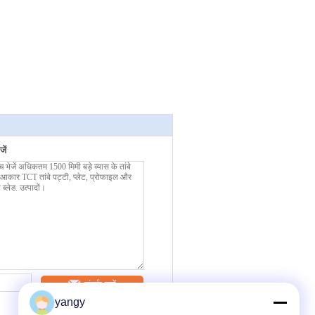
ें
संपर्क करें
yangy