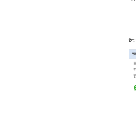
टैग:
सम
H
व्
द