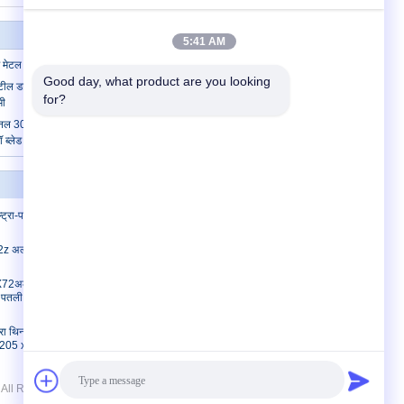
5:41 AM
ग मेटल पैनल TCT सॉ ब्लेड्स
Good day, what product are you looking 
ल डायमंड देखा ब्लेड धातु पैनल TCT देखा ब्लेड
for?
ी
पैनल 300x3.2x2.2x30x72T के लिए OEM SKS
 ब्लेड
संपर्क करें
्रा-पतले
संपर्क करें
एक उद्धरण का अनुरोध करें
 अल्ट्रा पतला
E-Mail
साइट मैप
2अल्ट्रा-थिन
 पतली केर्फ़ धातु
ा थिन केर्फ सॉ
ेट 205 x 0.8 x
d. All Rights Reserved.