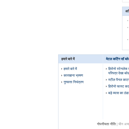
अध
हमारे बारे में
मेटल कटिंग सॉ ब्ले
हमारे बारे में
हिरोनो स्टेनलेस 
परिपत्र देखा ब्ले
कारखाना भ्रमण
स्टील पैनल काटने
गुणवत्ता नियंत्रण
हिरोनो फास्ट कट 
बड़े व्यास का ठंड
गोपनीयता नीति
| चीन अच्