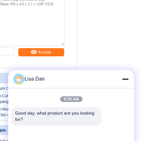
Kontak
Lisa Dan
ium Cutting Circular Saw Blade
 Cutting Circular Saw Blade yang tahan
6:59 AM
 yang sangat keras
/ Aluminium Cutting Circular Saw Blade
Good day, what product are you looking 
 Tips 450MM
for?
ipis
Hubungi kami