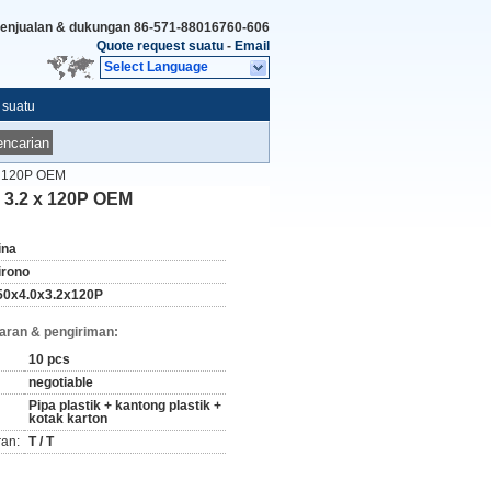
enjualan & dukungan
86-571-88016760-606
Quote request suatu
-
Email
Select Language
 suatu
ncarian
 x 120P OEM
x 3.2 x 120P OEM
ina
irono
50x4.0x3.2x120P
aran & pengiriman:
10 pcs
negotiable
Pipa plastik + kantong plastik +
kotak karton
ran:
T / T