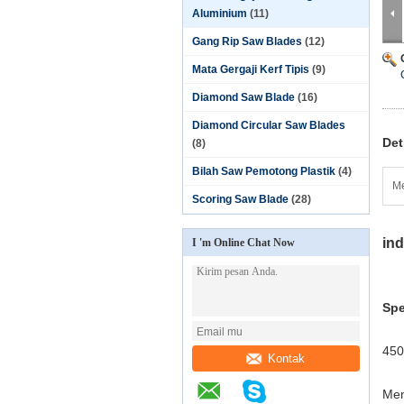
Aluminium
(11)
Gang Rip Saw Blades
(12)
Mata Gergaji Kerf Tipis
(9)
Diamond Saw Blade
(16)
Diamond Circular Saw Blades
Det
(8)
Bilah Saw Pemotong Plastik
(4)
Me
Scoring Saw Blade
(28)
ind
I 'm Online Chat Now
Spe
450
Kontak
Men