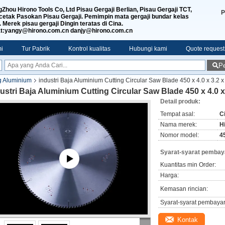
Zhou Hirono Tools Co, Ltd Pisau Gergaji Berlian, Pisau Gergaji TCT,
P
etak Pasokan Pisau Gergaji. Pemimpin mata gergaji bundar kelas
. Merek pisau gergaji Dingin teratas di Cina.
t:yangy@hirono.com.cn danjy@hirono.com.cn
i
Tur Pabrik
Kontrol kualitas
Hubungi kami
Quote request
Pe
g Aluminium
industri Baja Aluminium Cutting Circular Saw Blade 450 x 4.0 x 3.2
ustri Baja Aluminium Cutting Circular Saw Blade 450 x 4.0 
Detail produk:
Tempat asal:
C
Nama merek:
H
Nomor model:
4
Syarat-syarat pembay
Kuantitas min Order:
Harga:
Kemasan rincian:
Syarat-syarat pembaya
Kontak