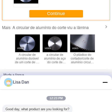
lâmina 450 x 4,0 x 3,2 OEM de x
Continue
A circular de alumínio do corte viu a lâmina
Mais
ular de
A circular de
a circular de
O plástico do
a circular
o de aço
alumínio durável
alumínio de aço
cortador/corte de
lâminas 
e viu a
de um corte de 18
do corte de
alumínio circular
corte de a
ina
polegadas viu a
405mm SKS viu o
viu a lâmina com
lâmina com
OEM da categoria
pontas de
pontas ultra duras
da indústria da
Ceratizit 450MM
Mude a língua
lâmina
Portuguese
Lisa Dan
12:23 PM
Casa
|
Sobre nós
|
Contacte-nos
|
Mapa do Site
|
Privacy Policy
Good day, what product are you looking for?
Opinião do Desktop