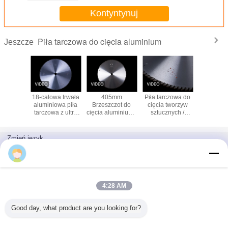
Kontyntynuj
Piła tarczowa do cięcia aluminium
Jeszcze
czowa do
18-calowa trwała
405mm
Piła tarczowa do
piły tarc
stali i
aluminiowa piła
Brzeszczot do
cięcia tworzyw
aluminium
inium
tarczowa z ultra
cięcia aluminium i
sztucznych /
twardymi
stali SKS
aluminium z
końcówkami
Przemysłowy
końcówkami
producent OEM
Ceratizit 450MM
Zmień język
Polish
4:28 AM
Dom
|
O nas
|
Skontaktuj się z nami
|
Sitemap
|
Privacy Policy
Good day, what product are you looking for?
Widok pulpitu
Copyright © 2012 - 2026 HangZhou Hirono Tools Co.,Ltd.