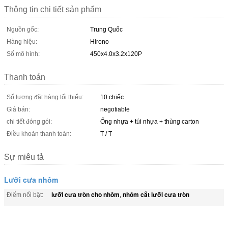
Thông tin chi tiết sản phẩm
Nguồn gốc:
Trung Quốc
Hàng hiệu:
Hirono
Số mô hình:
450x4.0x3.2x120P
Thanh toán
Số lượng đặt hàng tối thiểu:
10 chiếc
Giá bán:
negotiable
chi tiết đóng gói:
Ống nhựa + túi nhựa + thùng carton
Điều khoản thanh toán:
T / T
Sự miêu tả
Lưỡi cưa nhôm
lưỡi cưa tròn cho nhôm
nhôm cắt lưỡi cưa tròn
Điểm nổi bật:
,