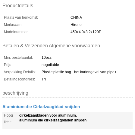
Productdetails
Plaats van herkomst:
CHINA
Merknaam:
Hirono
Modelnummer:
450x4.0x3.2x120P
Betalen & Verzenden Algemene voorwaarden
Min. bestelaantal:
10pcs
Prijs:
negotiable
Verpakking Details:
Plastic plastic bag+ het kartongeval van pipe+
Betalingscondities:
T/T
beschrijving
Aluminium die Cirkelzaagblad snijden
cirkelzaagbladen voor aluminium
Hoog
,
aluminium die cirkelzaagbladen snijden
licht: