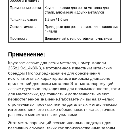
обороты в минуту
Применение резки
Круглое лезвие для резки металла для
стали, алюминия и других металлов
Толщина лезвия
1.2 мм / 1.6 мм
Совместимость
Пригодные для резания металлов силовыми
пилами
Прочность
Долговечный с теплостойким покрытием
Применение:
Круговое лезвие для резки металла, номер модели
255x1.9x1.4x80-3, изготовленное известным китайским
брендом Hirono,предназначен для обеспечения
исключительных характеристик в широком диапазоне
приложений для резки металловЭтот металлорежущий
лезвие идеально подходит как для промышленности, так и
для мастерских, где точность и долговечность имеют
первостепенное значение.Работаете ли вы на тяжелых
строительных проектах или на детальных металлических
изготовлениях, это лезвие обеспечивает чистые, точные
разрезы с минимальными усилиями.
Этот металлорежущий лезвие идеально подходит для
различных случаев, таких как производственные заводы,