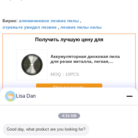
алюминиевое лезвие пилы
Бирки:
,
отрежьте увидел лезвие
лезвие пилы силы
,
Получить лучшую цену для
Аккумуляторная дисковая пила
для резки металла, легкая,
эргономичная рукоятка,
высокоскоростное лезвие,
MOQ：
10PCS
обеспечивающее плавные и
точные резы по металлу
Продолжать
Lisa Dan
Вырезывание металла увидело лезвия
Больше
4:34 AM
Good day, what product are you looking for?